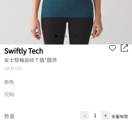
Swiftly Tech
女士短袖运动 T 恤*圆领
LW3F15S
颜色
尺码
-
+
数量
余量有限