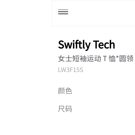
Swiftly Tech
女士短袖运动 T 恤*圆领
LW3F15S
颜色
尺码