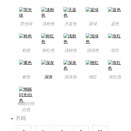
荧光绿
淡粉色
天蓝色
蓝绿
蓝色
粉色
粉红色
浅粉色
浅绿色
玫红
紫色
深灰
深灰色
桃红
玫红色
绚丽闪光/
白色
尺码