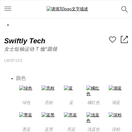
Swiftly Tech
女士短袖运动 T 恤*圆领
LW3F15S
颜色
绿色
亮粉
蓝
橘红色
湖蓝
墨蓝
蓝黑
亮蓝
浅蓝色
深粉