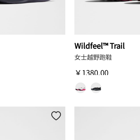
Wildfeel™ Trail
女士越野跑鞋
￥1380.00