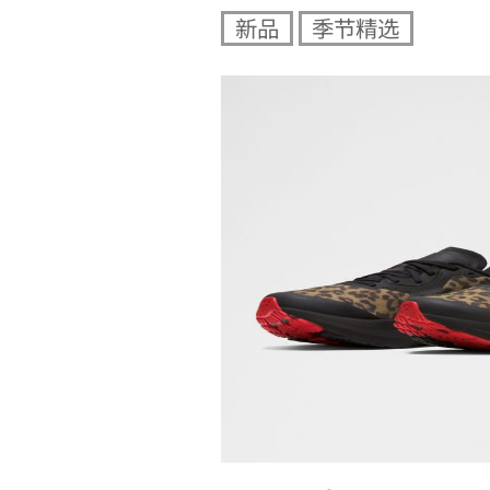
新品
季节精选