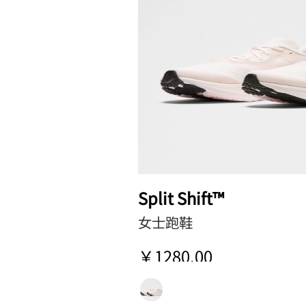
Split Shift™
女士跑鞋
￥1280.00