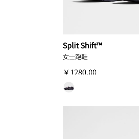
Split Shift™
女士跑鞋
￥1280.00