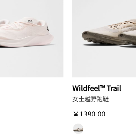
Wildfeel™ Trail
女士越野跑鞋
￥1380.00