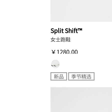
Split Shift™
女士跑鞋
￥1280.00
新品
季节精选