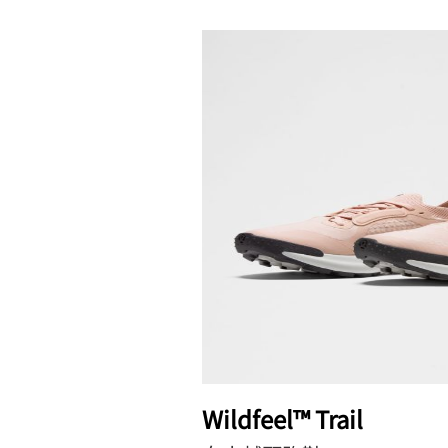
Wildfeel™ Trail