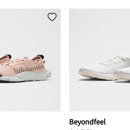
Beyondfeel