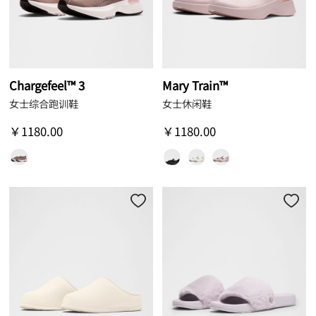
Chargefeel™ 3
Mary Train™
女士综合跑训鞋
女士休闲鞋
￥1180.00
￥1180.00