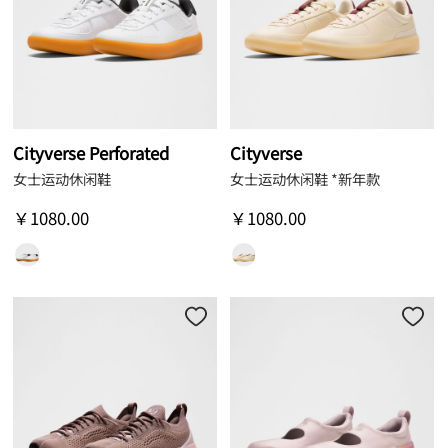
Cityverse Perforated
Cityverse
女士运动休闲鞋
女士运动休闲鞋 *新年款
￥1080.00
￥1080.00