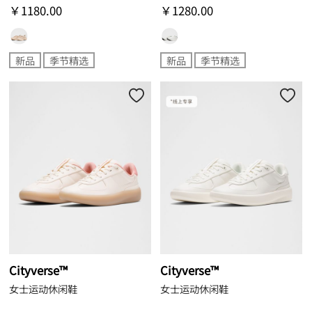
￥1180.00
￥1280.00
新品
季节精选
新品
季节精选
Cityverse™
Cityverse™
女士运动休闲鞋
女士运动休闲鞋