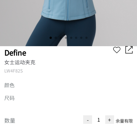
Define
女士运动夹克
LW4F82S
颜色
尺码
-
+
数量
余量有限