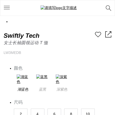
Swiftly Tech
女士长袖圆领运动 T 恤
LW3MEDB
颜色
湖蓝色
蓝黑
深紫色
尺码
2
4
6
8
10