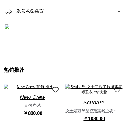
-
发货&退换货
热销推荐
New Crew
Scuba™
背包 拒水
女士短款半拉链烟囱领卫衣 *华夫格
￥880.00
￥1080.00