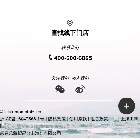
查找线下门店
联系我们
400-600-6865
关注我们
加入我们
© lululemon athletica
沪ICP备16047568-1号
|
隐私政策
|
使用条款
|
退货政策
|
上海工商
|
沪公网安备 31010402335937号
露露乐蒙贸易（上海）有限公司