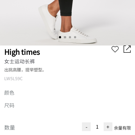
High times
女士运动长裤
出挑高腰，提举塑型。
LW5L59C
颜色
尺码
-
+
数量
余量有限