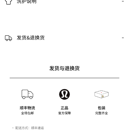
-
洗护说明
-
发货&退换货