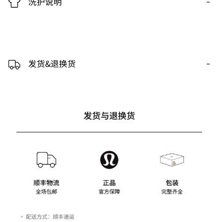
-
洗护说明
-
发货&退换货