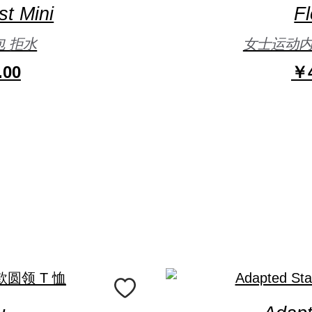
t Mini
F
 拒水
女士运动内衣 
.00
￥4