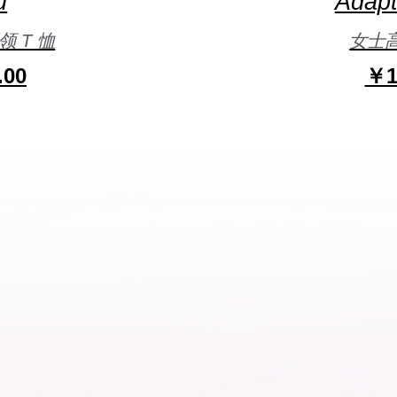
u
Adapt
 T 恤
女士
.00
￥1