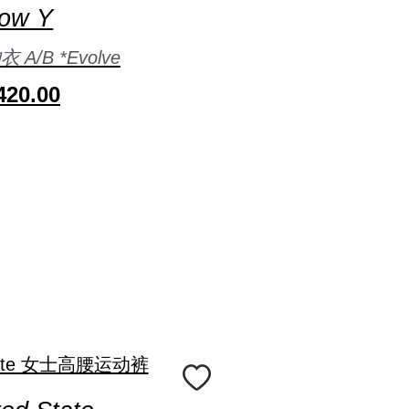
low Y
A/B *Evolve
20.00