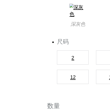
深灰色
尺码
2
12
数量