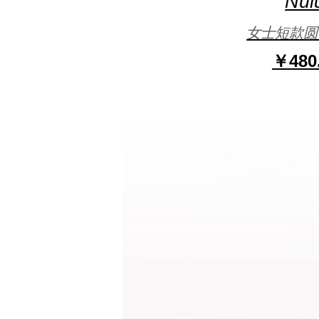
Nul
女士短款圆领
￥480