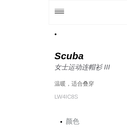
Scuba
女士运动连帽衫 III
温暖，适合叠穿
LW4IC8S
颜色