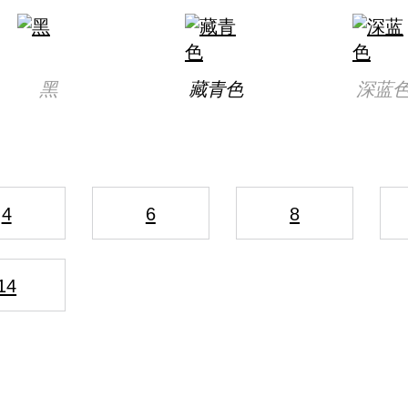
黑
藏青色
深蓝
4
6
8
14