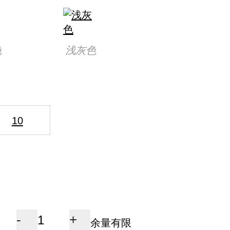
色
浅灰色
10
-
+
余量有限