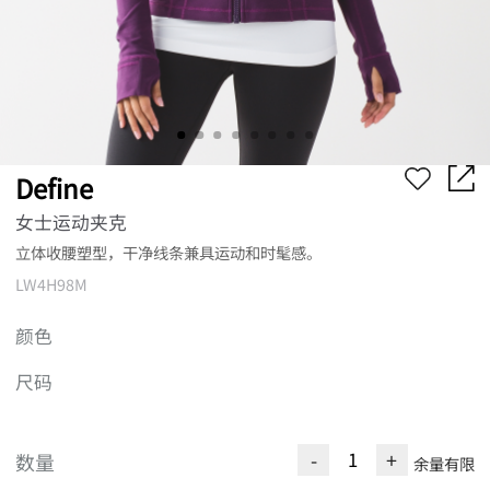
Define
女士运动夹克
立体收腰塑型，干净线条兼具运动和时髦感。
LW4H98M
颜色
尺码
-
+
数量
余量有限