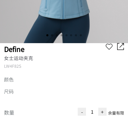
Define
女士运动夹克
LW4F82S
颜色
尺码
-
+
数量
余量有限