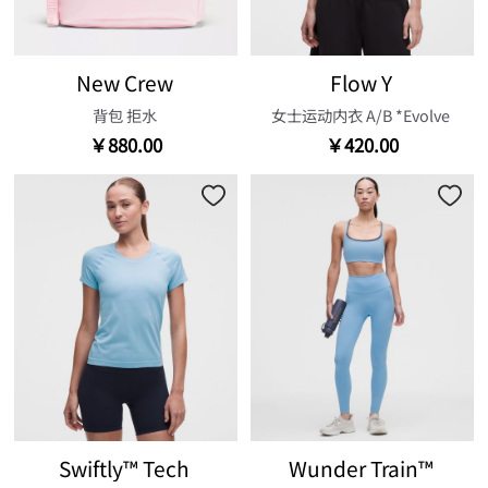
New Crew
Flow Y
背包 拒水
女士运动内衣 A/B *Evolve
￥880.00
￥420.00
Swiftly™ Tech
Wunder Train™