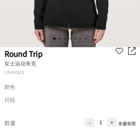
Round Trip
女士运动夹克
LW4AN2S
颜色
尺码
-
+
数量
余量有限