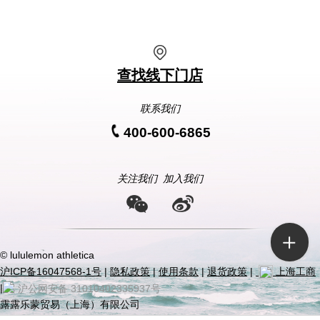
查找线下门店
联系我们
400-600-6865
关注我们
加入我们
© lululemon athletica
沪ICP备16047568-1号
|
隐私政策
|
使用条款
|
退货政策
|
上海工商
|
沪公网安备 31010402335937号
露露乐蒙贸易（上海）有限公司