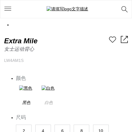
Extra Mile
女士运动背心
LW4AM1S
颜色
黑色
白色
尺码
2
4
6
8
10