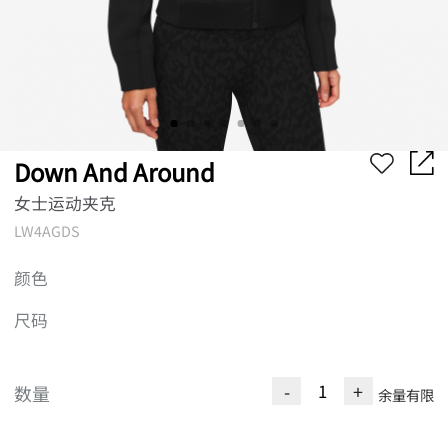
Down And Around
女士运动夹克
LW4AGDS
颜色
尺码
-
+
数量
余量有限