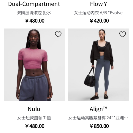
Dual-Compartment
Flow Y
双隔层洗漱包 拒水
女士运动内衣 A/B *Evolve
￥480.00
￥420.00
Nulu
Align™
女士短款圆领 T 恤
女士运动高腰紧身裤 24"*亚洲版型
￥480.00
￥850.00