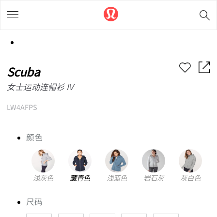
Scuba
女士运动连帽衫 IV
LW4AFPS
颜色
浅灰色
藏青色
浅蓝色
岩石灰
灰白色
尺码