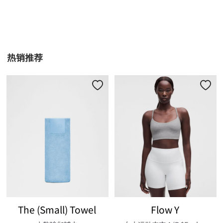
热销推荐
The (Small) Towel
Flow Y