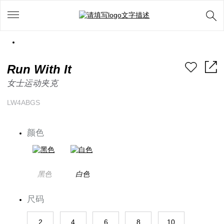
Run With It
女士运动夹克
LW4ABGS
颜色
黑色
白色
尺码
2
4
6
8
10