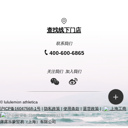
查找线下门店
联系我们
400-600-6865
关注我们
加入我们
© lululemon athletica
沪ICP备16047568-1号
|
隐私政策
|
使用条款
|
退货政策
|
上海工商
|
沪公网安备 31010402335937号
露露乐蒙贸易（上海）有限公司