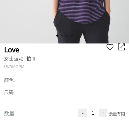
Love
女士运动T恤 II
LW3MDPM
颜色
尺码
-
+
数量
余量有限