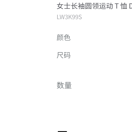
女士长袖圆领运动 T 恤 Do
LW3K99S
颜色
尺码
数量