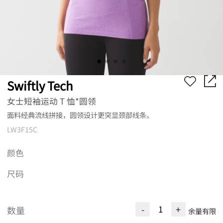
Swiftly Tech
女士短袖运动 T 恤*圆领
面料经典流线拼接，圆领设计更突显颈部线条。
LW3F15C
颜色
尺码
-
+
数量
余量有限