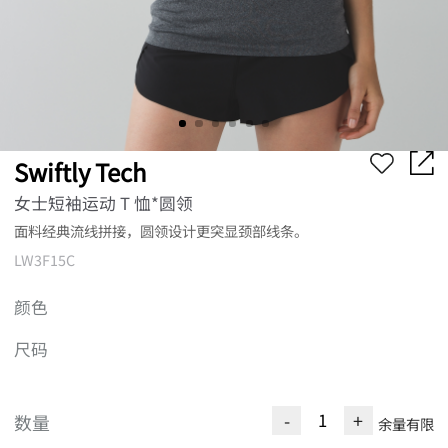
Swiftly Tech
女士短袖运动 T 恤*圆领
面料经典流线拼接，圆领设计更突显颈部线条。
LW3F15C
颜色
尺码
-
+
数量
余量有限