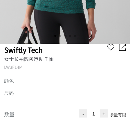
Swiftly Tech
女士长袖圆领运动 T 恤
LW3F14M
颜色
尺码
-
+
数量
余量有限