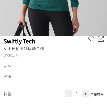
Swiftly Tech
女士长袖圆领运动 T 恤
LW3F14M
颜色
尺码
-
+
数量
余量有限