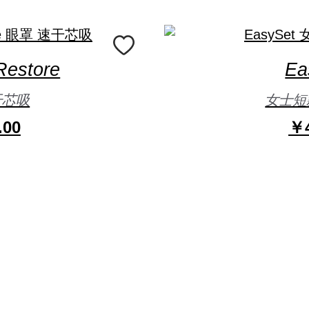
Restore
Ea
干芯吸
女士短
.00
￥4