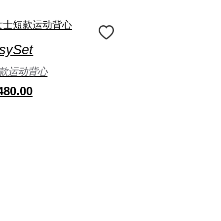
sySet
款运动背心
80.00