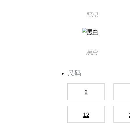
暗绿
黑白
尺码
2
12