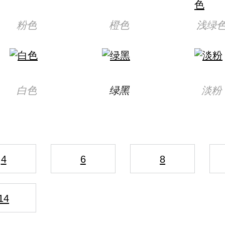
粉色
橙色
浅绿
白色
绿黑
淡粉
4
6
8
14