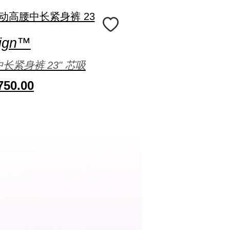
lign™
紧身裤 23" 芯吸
50.00