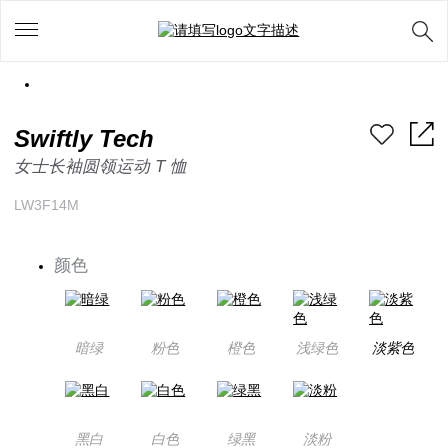
Swiftly Tech
女士长袖圆领运动 T 恤
LW3F14M
颜色
暗绿
粉色
橙色
浅绿色
淡紫色
黑白
白色
绿黑
淡粉