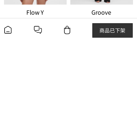
Flow Y
Groove
女士运动内衣 A/B *Evolve
女士运动混合罗纹高腰阔腿裤*常规款
￥420.00
￥1080.00
商品已下架
查找线下门店
联系我们
400-600-6865
关注我们
加入我们