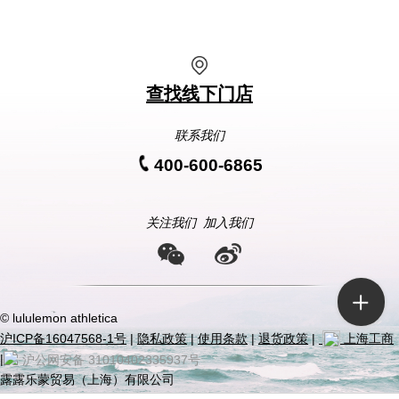
查找线下门店
联系我们
400-600-6865
关注我们
加入我们
© lululemon athletica
沪ICP备16047568-1号
|
隐私政策
|
使用条款
|
退货政策
|
上海工商
|
沪公网安备 31010402335937号
露露乐蒙贸易（上海）有限公司