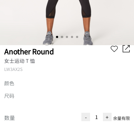
Another Round
女士运动 T 恤
LW3AX2S
颜色
尺码
-
+
数量
余量有限