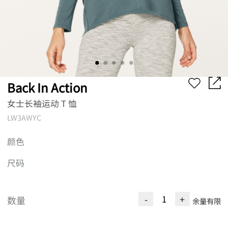
Back In Action
女士长袖运动 T 恤
LW3AWYC
颜色
尺码
-
+
数量
余量有限