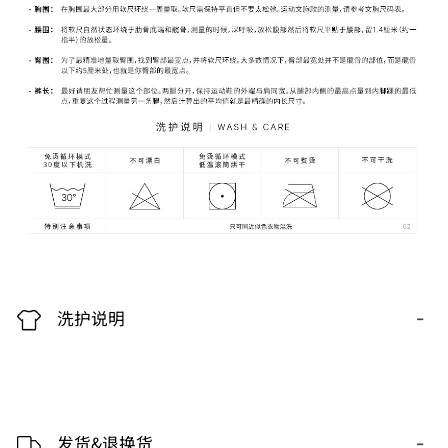
-
洗护说明
-
发货&退换货