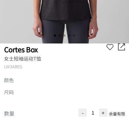
Cortes Box
女士短袖运动T恤
LW3ARES
颜色
尺码
-
+
数量
余量有限