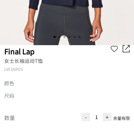
Final Lap
女士长袖运动T恤
LW3AR0S
颜色
尺码
-
+
数量
余量有限