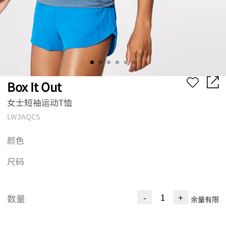
Box It Out
女士短袖运动T恤
LW3AQCS
颜色
尺码
-
+
数量
余量有限