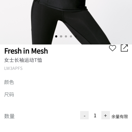
Fresh in Mesh
女士长袖运动T恤
LW3APFS
颜色
尺码
-
+
数量
余量有限