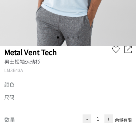
Metal Vent Tech
男士短袖运动衫
LM3B43A
颜色
尺码
-
+
数量
余量有限