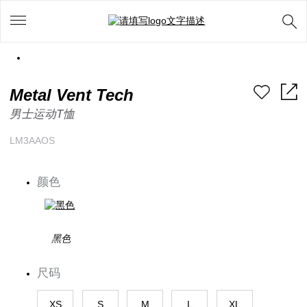
Metal Vent Tech
男士运动T恤
LM3AAOS
颜色
黑色
尺码
XS
S
M
L
XL