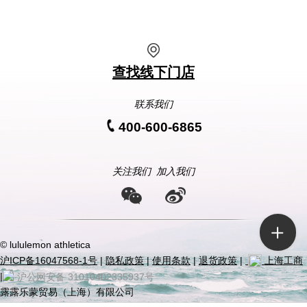
查找线下门店
联系我们
400-600-6865
关注我们
加入我们
© lululemon athletica
沪ICP备16047568-1号
|
隐私政策
|
使用条款
|
退货政策
|
上海工商
|
沪公网安备 31010402335937号
露露乐蒙贸易（上海）有限公司