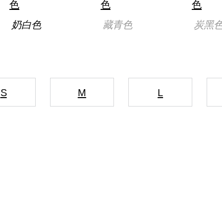
奶白色
藏青色
炭黑
S
M
L