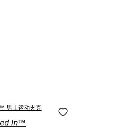
oed In™