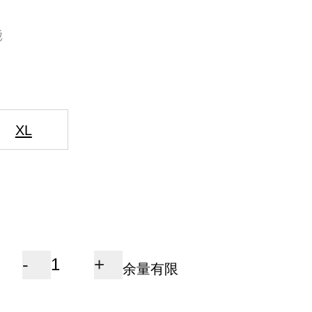
色
XL
-
+
余量有限