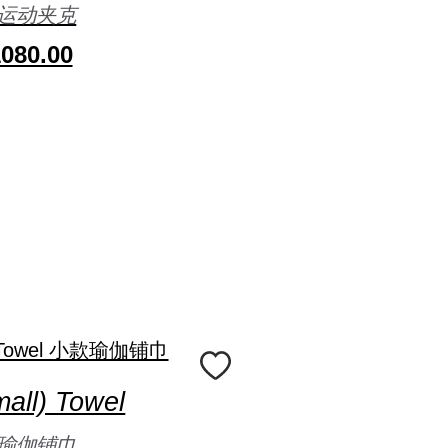
运动夹克
080.00
all) Towel
瑜伽铺巾