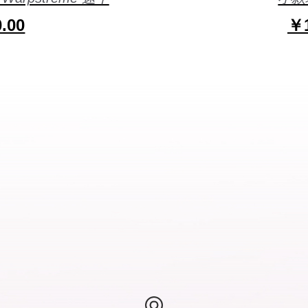
.00
￥1