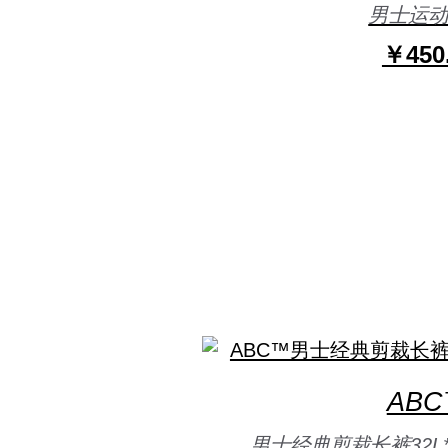
男士运
￥450
AB
男士经典剪裁长裤32L*W