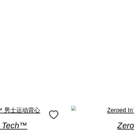
t Tech™
Zer