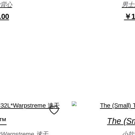
动背心
男士
.00
￥1
C™
The (Sm
arpstreme 速干
小款