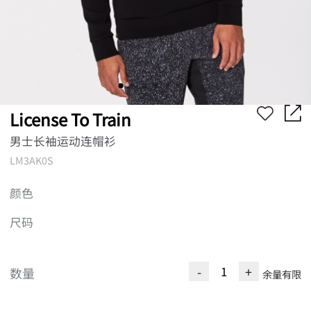
License To Train
男士长袖运动连帽衫
LM3AK0S
颜色
尺码
-
+
数量
余量有限