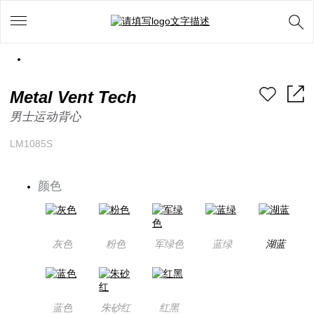
Metal Vent Tech
男士运动背心
LM1085S
颜色
灰色
粉色
军绿色
蓝绿
湖蓝
蓝色
朱砂红
红黑