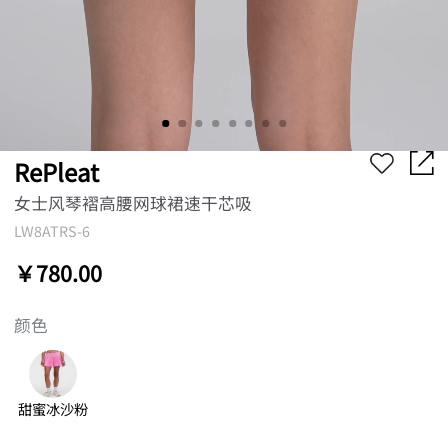
RePleat
女士风琴褶高腰网球裙速干芯吸
LW8ATRS-6
￥780.00
颜色
甜蜜冰沙粉