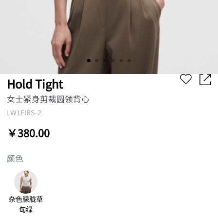
Hold Tight
女士紧身剪裁圆领背心
LW1FIRS-2
￥380.00
颜色
杂色朦胧草
甸绿