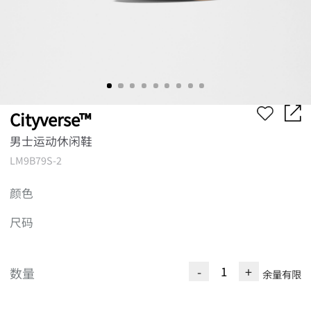
Cityverse™
男士运动休闲鞋
LM9B79S-2
颜色
尺码
-
+
数量
余量有限