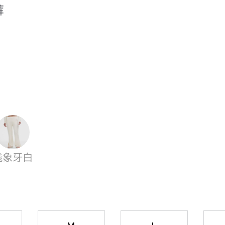
裤
浅象牙白