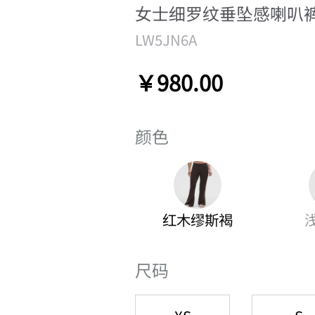
女士细罗纹垂坠感喇叭
LW5JN6A
￥980.00
颜色
红木缪斯褐
尺码