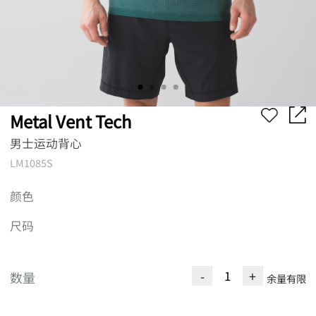
Metal Vent Tech
男士运动背心
LM1085S
颜色
尺码
-
+
数量
余量有限