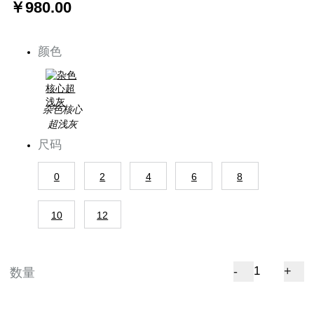
￥980.00
颜色
杂色核心
超浅灰
尺码
0
2
4
6
8
10
12
-
+
数量