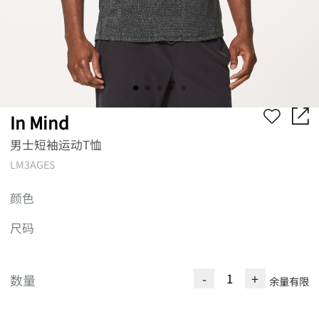
In Mind
男士短袖运动T恤
LM3AGES
颜色
尺码
-
+
数量
余量有限